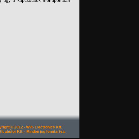
b) úgy a kapcsolatok menüpontban
right © 2012 - W95 Electronics Kft.
tcabútor Kft. - Minden jog fenntartva.