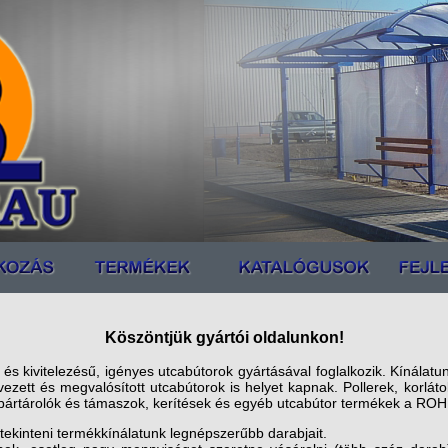
Köszöntjük gyártói oldalunkon!
 kivitelezésű, igényes utcabútorok gyártásával foglalkozik. Kínálatu
ezett és megvalósított utcabútorok is helyet kapnak. Pollerek, korláto
pártárolók és támaszok, kerítések és egyéb utcabútor termékek a ROHR-
ekinteni termékkínálatunk legnépszerűbb darabjait.