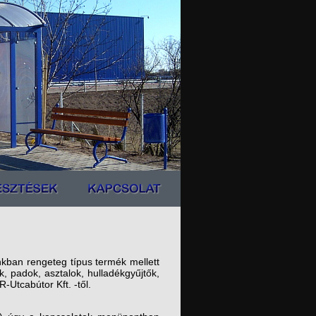
nkban rengeteg típus termék mellett
k, padok, asztalok, hulladékgyűjtők,
Utcabútor Kft. -től.