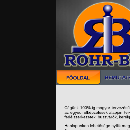
Cégünk 100%-ig magyar tervezésű és
az egyedi elképzelések alapján terv
fedélszerkezetek, buszvárók, kerék
Honlapunkon lehetősége nyílik megt