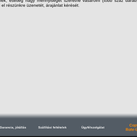
nek, esetleg nagy mennyiséget szeretne vásárolni (több száz dara
i el részünkre üzenetét, árajánlat kérését.
Copy
Garancia, jótállás
Szállítási feltételek
Ügyfélszolgálat
Rohr-U