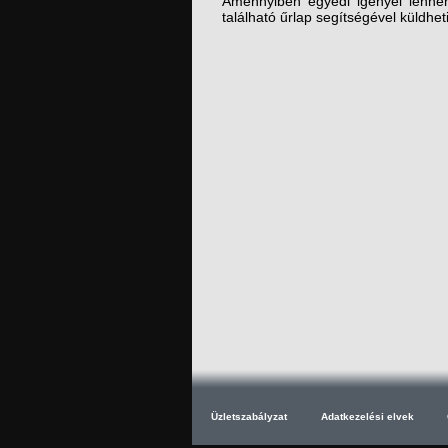
Amennyiben egyedi igényei lenné
található űrlap segítségével küldhet
Üzletszabályzat
Adatkezelési elvek